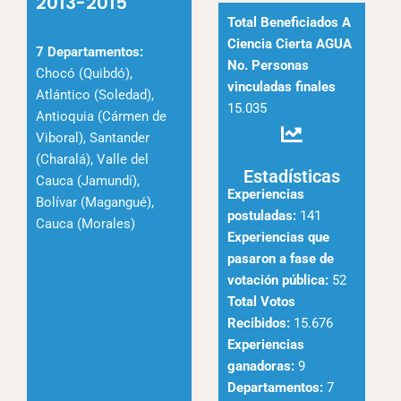
2013-2015
Total Beneficiados A
Ciencia
Cierta AGUA
7 Departamentos:
No. Personas
Chocó (Quibdó),
vinculadas finales
Atlántico (Soledad),
15.035
Antioquia (Cármen de
Viboral), Santander
(Charalá), Valle del
Estadísticas
Cauca (Jamundí),
Experiencias
Bolívar (Magangué),
postuladas:
141
Cauca (Morales)
Experiencias que
pasaron a fase de
votación pública:
52
Total Votos
Recibidos:
15.676
Experiencias
ganadoras:
9
Departamentos:
7