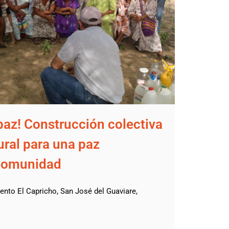
paz! Construcción colectiva
ural para una paz
 comunidad
ento El Capricho, San José del Guaviare,