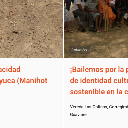
Solución
acidad
¡Bailemos por la 
a yuca (Manihot
de identidad cult
sostenible en la
Vereda Las Colinas, Corregimi
Guaviare