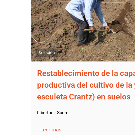
Solución
Restablecimiento de la cap
productiva del cultivo de l
esculeta Crantz) en suelos
Libertad - Sucre
Leer más