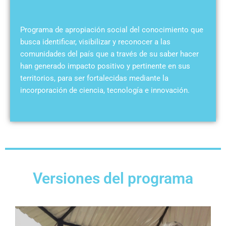
Programa de apropiación social del conocimiento que
busca identificar, visibilizar y reconocer a las
comunidades del país que a través de su saber hacer
han generado impacto positivo y pertinente en sus
territorios, para ser fortalecidas mediante la
incorporación de ciencia, tecnología e innovación.
Versiones del programa