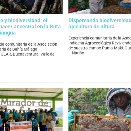
o y biodiversidad: el
Dispersando biodiversida
hacer ancestral en la Ruta
apicultura de altura
Piangua
Experiencia comunitaria de la Aso
Indígena Agroecológica Reviviendo
cia comunitaria de la Asociación
de nuestro campo Puma-Maki, Gu
ria de Bahía Málaga
– Nariño.
AR, Buenaventura, Valle del