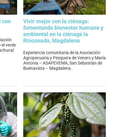
d con
Vivir mejor con la ciénaga:
fomentando bienestar humano y
ambiental en la ciénaga la
ciación
Rinconada, Magdalena
 el verde
achucal
Experiencia comunitaria de la Asociación
Agropecuaria y Pesquera de Venero y María
Antonia – ASAPEVEMA, San Sebastián de
Buenavista – Magdalena.