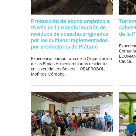
Producción de abono orgánico a
Turism
través de la transformación de
saber-
residuos de cosecha originados
de la 
por los cultivos implementados
Experien
por productores de Plátano
Comunita
ECOMANGL
Experiencia comunitaria de la Organización
Cauca.
de las Etnias Afrocolombianas residentes
en la vereda Los Bolaos – OEAFROBOL,
Moñitos, Córdoba.