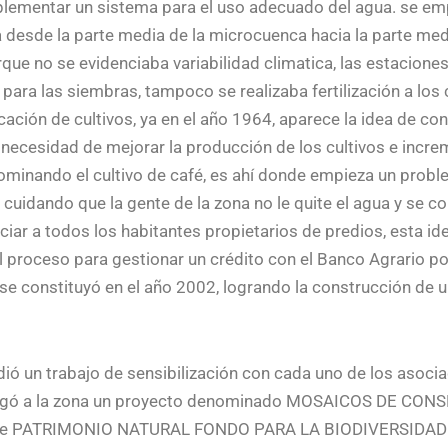
plementar un sistema para el uso adecuado del agua. se emp
desde la parte media de la microcuenca hacia la parte med
rque no se evidenciaba variabilidad climatica, las estaciones
 para las siembras, tampoco se realizaba fertilización a los
ación de cultivos, ya en el año 1964, aparece la idea de con
 necesidad de mejorar la producción de los cultivos e increm
ominando el cultivo de café, es ahí donde empieza un probl
uidando que la gente de la zona no le quite el agua y se co
ciar a todos los habitantes propietarios de predios, esta id
el proceso para gestionar un crédito con el Banco Agrario p
se constituyó en el año 2002, logrando la construcción de un
dió un trabajo de sensibilización con cada uno de los asocia
7 llegó a la zona un proyecto denominado MOSAICOS DE CON
on de PATRIMONIO NATURAL FONDO PARA LA BIODIVERSIDAD 