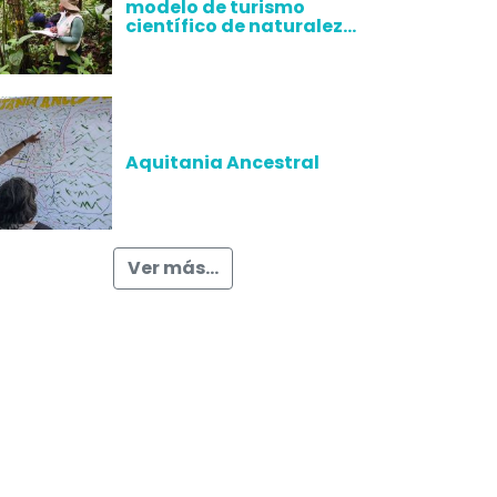
modelo de turismo
científico de naturaleza
mediante la
recuperación de los
conocimientos
ancestrales
Aquitania Ancestral
Ver más...