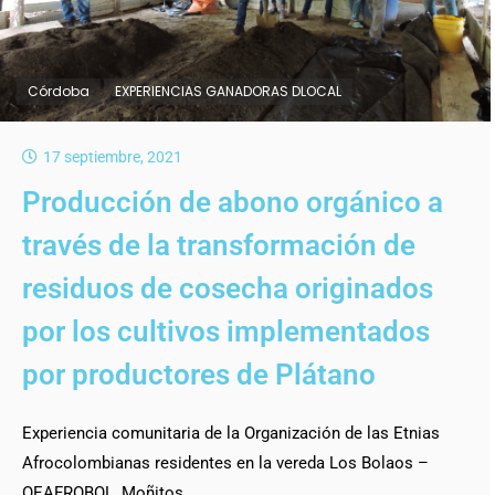
Córdoba
EXPERIENCIAS GANADORAS DLOCAL
17 septiembre, 2021
Producción de abono orgánico a
través de la transformación de
residuos de cosecha originados
por los cultivos implementados
por productores de Plátano
Experiencia comunitaria de la Organización de las Etnias
Afrocolombianas residentes en la vereda Los Bolaos –
OEAFROBOL, Moñitos,…