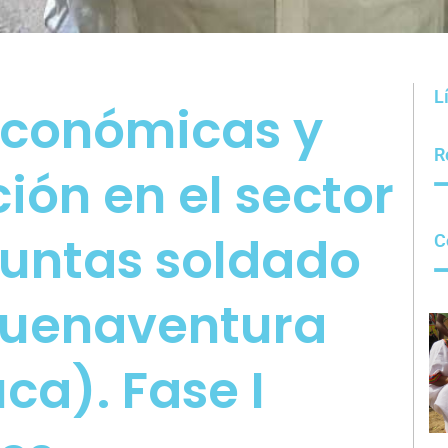
L
económicas y
R
ión en el sector
 Puntas soldado
C
 Buenaventura
ca). Fase I