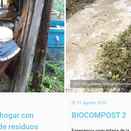
Circula saberes, teje oportunid
31 agosto, 2022
 hogar con
BIOCOMPOST 2
de residuos
Experiencia comunitaria de l