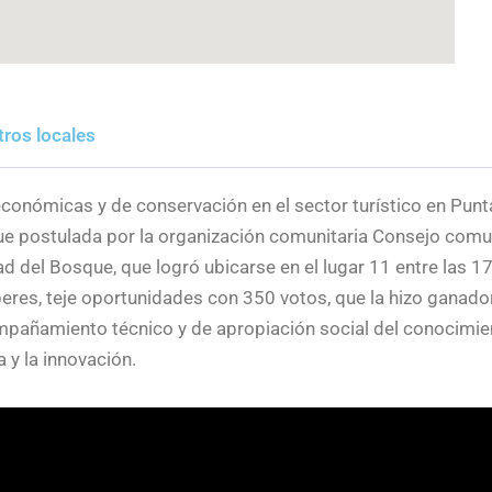
ros locales
conómicas y de conservación en el sector turístico en Punt
fue postulada por la organización comunitaria Consejo comu
ad del Bosque, que logró ubicarse en el lugar 11 entre las 1
aberes, teje oportunidades con 350 votos, que la hizo ganad
pañamiento técnico y de apropiación social del conocimient
a y la innovación.