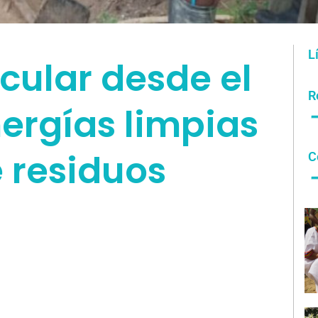
L
cular desde el
R
ergías limpias
 residuos
C