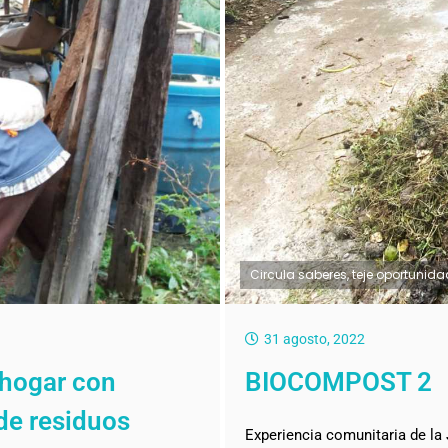
Circula saberes, teje oportunid
31 agosto, 2022
 hogar con
BIOCOMPOST 2
de residuos
Experiencia comunitaria de l