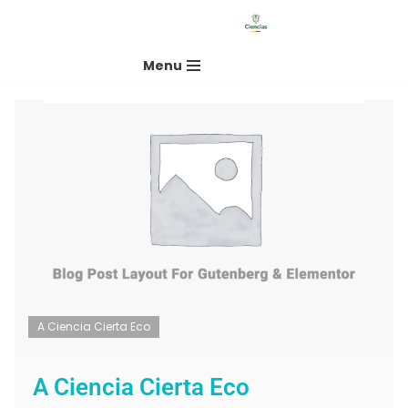
Saltar
Menu
al
contenido
A Ciencia Cierta Eco
A Ciencia Cierta Eco