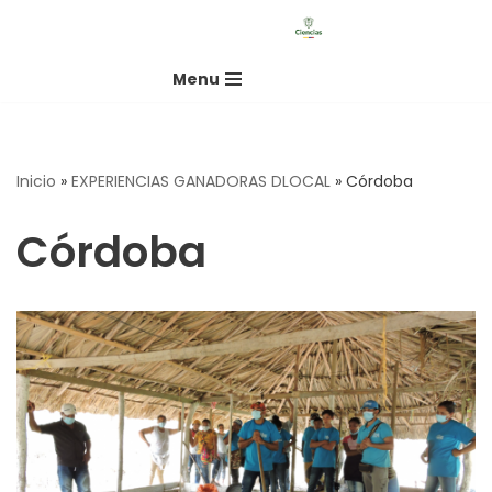
Saltar
Menu
al
contenido
Inicio
»
EXPERIENCIAS GANADORAS DLOCAL
»
Córdoba
Córdoba