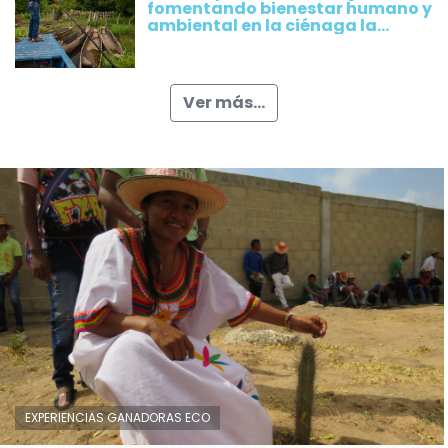
fomentando bienestar humano y
ambiental en la ciénaga la
Rinconada, Magdalena
Ver más...
EXPERIENCIAS GANADORAS ECO