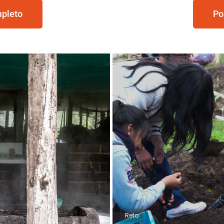
mpleto
Po
Reto