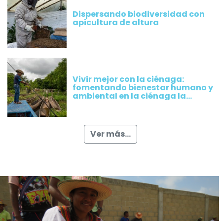
Dispersando biodiversidad con
apicultura de altura
Vivir mejor con la ciénaga:
fomentando bienestar humano y
ambiental en la ciénaga la
Rinconada, Magdalena
Ver más...