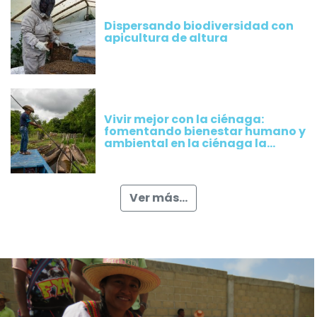
Dispersando biodiversidad con
apicultura de altura
Vivir mejor con la ciénaga:
fomentando bienestar humano y
ambiental en la ciénaga la
Rinconada, Magdalena
Ver más...