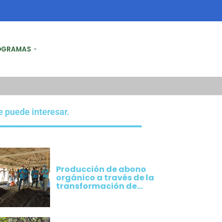
OGRAMAS
e puede interesar.
Producción de abono
orgánico a través de la
transformación de
residuos de cosecha
originados por los
cultivos implementados
por productores de