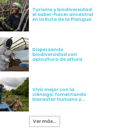
Plátano
Turismo y biodiversidad:
el saber-hacer ancestral
en la Ruta de la Piangua
Dispersando
biodiversidad con
apicultura de altura
Vivir mejor con la
ciénaga: fomentando
bienestar humano y
ambiental en la ciénaga
la Rinconada,
Magdalena
Ver más...