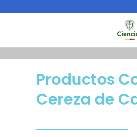
Saltar
al
contenido
Productos C
Cereza de C