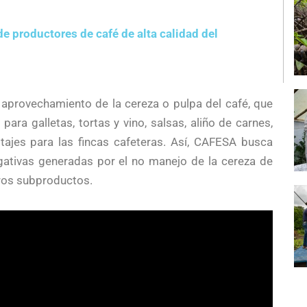
e productores de café de alta calidad del
.
aprovechamiento de la cereza o pulpa del café, que
para galletas, tortas y vino, salsas, aliño de carnes,
ajes para las fincas cafeteras. Así, CAFESA busca
gativas generadas por el no manejo de la cereza de
ros subproductos.