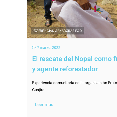
EXPERIENCIAS GANADORAS ECO
7 marzo, 2022
El rescate del Nopal como f
y agente reforestador
Experiencia comunitaria de la organización Frutos
Guajira
Leer más