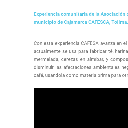
Experiencia comunitaria de la Asociación d
municipio de Cajamarca CAFESCA, Tolima
Con esta experiencia CAFESA avanza en el 
actualmente se usa para fabricar té, harina 
mermelada, cerezas en almíbar, y compost
disminuir las afectaciones ambientales ne
café, usándola como materia prima para ot