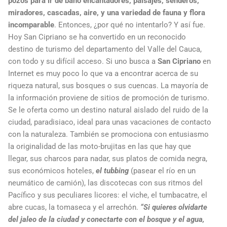
pozos para ir de baño encantadores, paisajes, senderos,
miradores, cascadas, aire, y una variedad de fauna y flora
incomparable
. Entonces, ¿por qué no intentarlo? Y así fue.
Hoy San Cipriano se ha convertido en un reconocido
destino de turismo del departamento del Valle del Cauca,
con todo y su difícil acceso. Si uno busca a
San Cipriano
en
Internet es muy poco lo que va a encontrar acerca de su
riqueza natural, sus bosques o sus cuencas. La mayoría de
la información proviene de sitios de promoción de turismo.
Se le oferta como un destino natural aislado del ruido de la
ciudad, paradisiaco, ideal para unas vacaciones de contacto
con la naturaleza. También se promociona con entusiasmo
la originalidad de las moto-brujitas en las que hay que
llegar, sus charcos para nadar, sus platos de comida negra,
sus económicos hoteles,
el tubbing
(pasear el río en un
neumático de camión), las discotecas con sus ritmos del
Pacífico y sus peculiares licores: el viche, el tumbacatre, el
abre cucas, la tomaseca y el arrechón.
“Si quieres olvidarte
del jaleo de la ciudad y conectarte con el bosque y el agua,