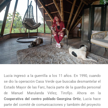
Lucía ingresó a la guerrilla a los 11 años. En 1990, cuando
se dio la operación Casa Verde que buscaba desmantelar el
Estado Mayor de las Farc, hacía parte de la guardia personal
de Manuel Marulanda Vélez, Tirofijo. Ahora en la
Cooperativa del centro poblado Georgina Ortiz
, Lucía hace
parte del comité de comunicaciones y también del proyecto