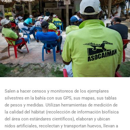
Salen a hacer censos y monitoreos de los ejemplares
silvestres en la bahía con sus GPS, sus mapas, sus tablas
de pesos y medidas. Utilizan herramientas de medición de
la calidad del hábitat (recolección de información biofísica
del área con estándares científicos), elaboran y ubican
nidos artificiales, recolectan y transportan huevos, llevan a