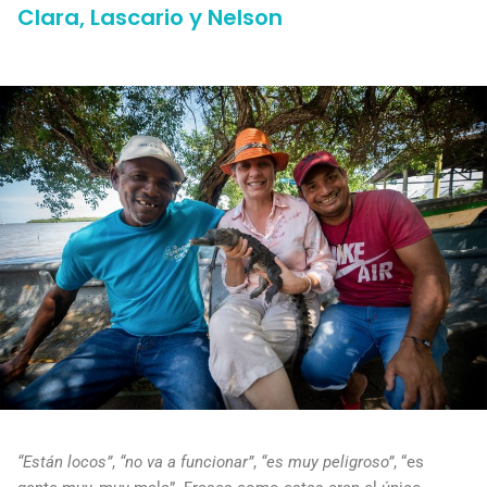
Clara, Lascario y Nelson
“Están locos”
,
“no va a funcionar”
,
“es muy peligroso”
, “es