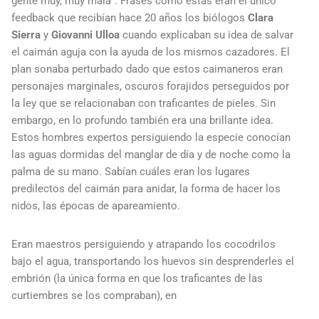
gente muy, muy mala”. Frases como estas eran el único
feedback que recibían hace 20 años los biólogos
Clara
Sierra
y
Giovanni Ulloa
cuando explicaban su idea de salvar
el caimán aguja con la ayuda de los mismos cazadores. El
plan sonaba perturbado dado que estos caimaneros eran
personajes marginales, oscuros forajidos perseguidos por
la ley que se relacionaban con traficantes de pieles. Sin
embargo, en lo profundo también era una brillante idea.
Estos hombres expertos persiguiendo la especie conocían
las aguas dormidas del manglar de día y de noche como la
palma de su mano. Sabían cuáles eran los lugares
predilectos del caimán para anidar, la forma de hacer los
nidos, las épocas de apareamiento.
Eran maestros persiguiendo y atrapando los cocodrilos
bajo el agua, transportando los huevos sin desprenderles el
embrión (la única forma en que los traficantes de las
curtiembres se los compraban), en