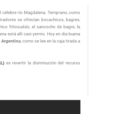
o el célebre río Magdalena. Temprano, como
tradores se ofrecían bocachicos, bagres,
ico fritosuda’o, el sancocho de bagre, la
na está allí casi yermo. Hoy en día buena
e
Argentina
, como se lee en la caja tirada a
LL)
es revertir la disminución del recurso