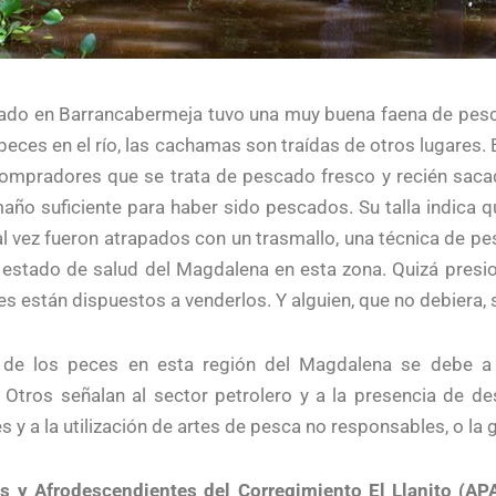
ado en Barrancabermeja tuvo una muy buena faena de pesca,
ces en el río, las cachamas son traídas de otros lugares. 
s compradores que se trata de pescado fresco y recién sac
maño suficiente para haber sido pescados. Su talla indica 
 Tal vez fueron atrapados con un trasmallo, una técnica de
o estado de salud del Magdalena en esta zona. Quizá presi
es están dispuestos a venderlos. Y alguien, que no debiera,
 de los peces en esta región del Magdalena se debe a
 Otros señalan al sector petrolero y a la presencia de de
 a la utilización de artes de pesca no responsables, o la ga
s y Afrodescendientes del Corregimiento El Llanito (AP