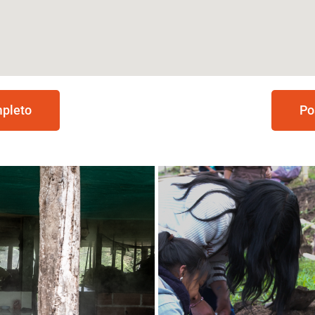
mpleto
Po