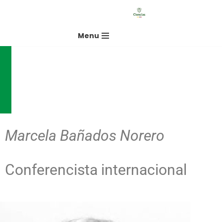
Saltar
Menu
al
contenido
Marcela Bañados Norero
Conferencista internacional